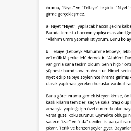
ıhrama, "Niyet" ve "Telbiye" ile girilir. "Niye
girme gerçekleşmez.
a- Niyet "Niyet", yapılacak haccın şeklini kal
Burada temettu haccının yapılışı esas alındığına
"Allah’ım umre yapmak istiyorum. Bunu kolayl
b- Telbiye (Lebbeyk Allahümme lebbeyk, lebbe
ve’l mülk lâ şerike lek) demektir. "Allah’ım!
varlığımla sana teslim oldum. Senin hiçbir or
şüphesiz hamd sana mahsustur. Nimet senindi
niyet edilip telbiye söylenince ihrama giril
olarak yapılması gereken hususlar vardır. ıhra
Buna göre: ıhrama girmek isteyen kimse, ön haz
kasık kıllarını temizler, saç ve sakal traşı olu
amacıyla yapıldığı için özel durumda olan ba
Varsa güzel koku sürünür. Giymekte olduğu norma
sadece "izar" ve "rida" denilen iki parça ihram
çıkarır. Terlik ve benzeri şeyler giyer. Bayanl