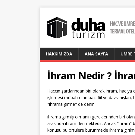
HAKKIMIZDA
ANA SAYFA
UMRE 
İhram Nedir ? İhram
Haccın şartlarından biri olarak ihram, hac y
işlemesi mübah olan bazı fiil ve davranışları, 
"ihrama girme" de denir.
ıhrama girmiş olmanın gereklerinden biri olar
arasında ihram denmektedir. Ancak "ihram" bu
konusu bu örtülere bürünmekle ihrama giril