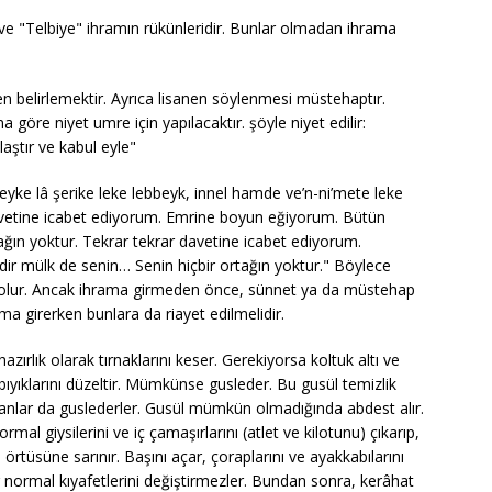
t" ve "Telbiye" ihramın rükünleridir. Bunlar olmadan ihrama
ben belirlemektir. Ayrıca lisanen söylenmesi müstehaptır.
 göre niyet umre için yapılacaktır. şöyle niyet edilir:
aştır ve kabul eyle"
yke lâ şerike leke lebbeyk, innel hamde ve’n-ni’mete leke
 Davetine icabet ediyorum. Emrine boyun eğiyorum. Bütün
tağın yoktur. Tekrar tekrar davetine icabet ediyorum.
r mülk de senin… Senin hiçbir ortağın yoktur." Böylece
miş olur. Ancak ihrama girmeden önce, sünnet ya da müstehap
ma girerken bunlara da riayet edilmelidir.
ırlık olarak tırnaklarını keser. Gerekiyorsa koltuk altı ve
p bıyıklarını düzeltir. Mümkünse gusleder. Bu gusül temizlik
yanlar da guslederler. Gusül mümkün olmadığında abdest alır.
l giysilerini ve iç çamaşırlarını (atlet ve kilotunu) çıkarıp,
 örtüsüne sarınır. Başını açar, çoraplarını ve ayakkabılarını
ar normal kıyafetlerini değiştirmezler. Bundan sonra, kerâhat