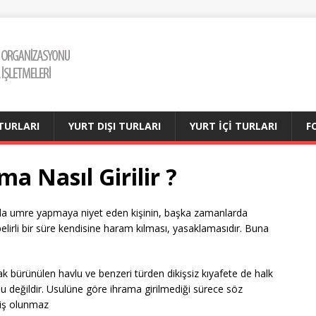
TURLARI
YURT DIŞI TURLARI
YURT İÇİ TURLARI
F
a Nasıl Girilir ?
a da umre yapmaya niyet eden kişinin, başka zamanlarda
belirli bir süre kendisine haram kılması, yasaklamasıdır. Buna
ak bürünülen havlu ve benzeri türden dikişsiz kıyafete de halk
 değildir. Usulüne göre ihrama girilmediği sürece söz
miş olunmaz