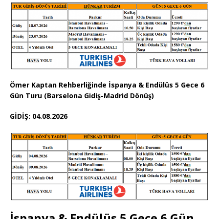
Ömer Kaptan Rehberliğinde İspanya & Endülüs 5 Gece 6
Gün Turu (Barselona Gidiş-Madrid Dönüş)
GİDİŞ: 04.08.2026
İspanya & Endülüs 5 Gece 6 Gün