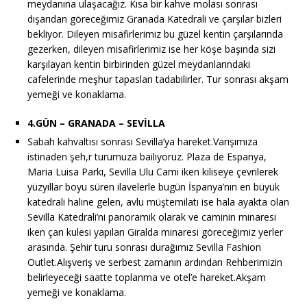
meydanına ulaşacağız. Kısa bir kahve molası sonrası
dışarıdan göreceğimiz Granada Katedrali ve çarşılar bizleri
bekliyor. Dileyen misafirlerimiz bu güzel kentin çarşılarında
gezerken, dileyen misafirlerimiz ise her köşe başında sizi
karşılayan kentin birbirinden güzel meydanlarındaki
cafelerinde meşhur tapasları tadabilirler. Tur sonrası akşam
yemeği ve konaklama.
4.GÜN – GRANADA – SEVİLLA
Sabah kahvaltısı sonrası Sevilla’ya hareket.Varışımıza
istinaden şeh,r turumuza bailıyoruz. Plaza de Espanya,
Maria Luisa Parkı, Sevilla Ulu Cami iken kiliseye çevrilerek
yüzyıllar boyu süren ilavelerle bugün İspanya’nın en büyük
katedrali haline gelen, avlu müştemilatı ise hala ayakta olan
Sevilla Katedrali’ni panoramik olarak ve caminin minaresi
iken çan kulesi yapılan Giralda minaresi göreceğimiz yerler
arasında. Şehir turu sonrası durağımız Sevilla Fashion
Outlet.Alışveriş ve serbest zamanın ardından Rehberimizin
belirleyeceği saatte toplanma ve otel’e hareket.Akşam
yemeği ve konaklama.