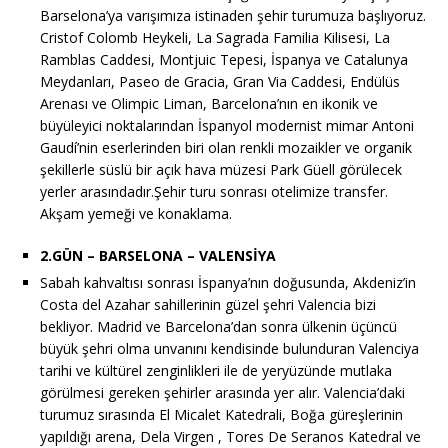
Barselona’ya varışımıza istinaden şehir turumuza başlıyoruz.
Cristof Colomb Heykeli, La Sagrada Familia Kilisesi, La
Ramblas Caddesi, Montjuic Tepesi, İspanya ve Catalunya
Meydanları, Paseo de Gracia, Gran Via Caddesi, Endülüs
Arenası ve Olimpic Liman, Barcelona’nın en ikonik ve
büyüleyici noktalarından İspanyol modernist mimar Antoni
Gaudí’nin eserlerinden biri olan renkli mozaikler ve organik
şekillerle süslü bir açık hava müzesi Park Güell görülecek
yerler arasındadır.Şehir turu sonrası otelimize transfer.
Akşam yemeği ve konaklama.
2.GÜN – BARSELONA – VALENSİYA
Sabah kahvaltısı sonrası İspanya’nın doğusunda, Akdeniz’in
Costa del Azahar sahillerinin güzel şehri Valencia bizi
bekliyor. Madrid ve Barcelona’dan sonra ülkenin üçüncü
büyük şehri olma unvanını kendisinde bulunduran Valenciya
tarihi ve kültürel zenginlikleri ile de yeryüzünde mutlaka
görülmesi gereken şehirler arasında yer alır. Valencia’daki
turumuz sırasında El Micalet Katedrali, Boğa güreşlerinin
yapıldığı arena, Dela Virgen , Tores De Seranos Katedral ve