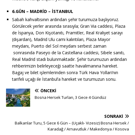
6.GÜN – MADRİD – İSTANBUL
Sabah kahvaltısının ardından şehir turumuza başlıyoruz.
Görülecek yerler arasında sırasıyla; Gran Via caddesi, Plaza
de İspanya, Don Kişotanıtı, Pramitler, Real Kraliyet sarayı
(dışardan), Madrid Ulu cami kalıntıları, Plaza Mayor
meydanı, Puerto del Sol meydanı serbest zaman
sonrasında Paseyo de la Castellana caddesi, Sibele sanıtı,
Real Madrid stadı bulunmaktadır. Şehir turumuzun ardından
rehberimizin belirleyeceği saatte havalimanına hareket.
Bagaj ve bilet işlemlerinden sonra Türk Hava Yolları’nın
tarifeli uçağı ile İstanbul’a hareket ve turumuzun sonu.
ÖNCEKI
Bosna Hersek Turları, 3 Gece 4 Gündüz
SONRAKI
Balkanlar Turu, 5 Gece 6 Gün – (Uçaklı- Vizesiz) Bosna Hersek /
Karadağ / Arnavutluk / Makedonya / Kosova