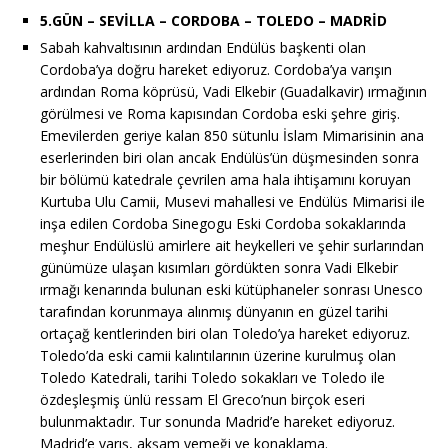
5.GÜN – SEVİLLA – CORDOBA – TOLEDO – MADRİD
Sabah kahvaltısının ardından Endülüs başkenti olan
Cordoba’ya doğru hareket ediyoruz. Cordoba’ya varışın
ardından Roma köprüsü, Vadi Elkebir (Guadalkavir) ırmağının
görülmesi ve Roma kapısından Cordoba eski şehre giriş.
Emevilerden geriye kalan 850 sütunlu İslam Mimarisinin ana
eserlerinden biri olan ancak Endülüs’ün düşmesinden sonra
bir bölümü katedrale çevrilen ama hala ihtişamını koruyan
Kurtuba Ulu Camii, Musevi mahallesi ve Endülüs Mimarisi ile
inşa edilen Cordoba Sinegogu Eski Cordoba sokaklarında
meşhur Endülüslü amirlere ait heykelleri ve şehir surlarından
günümüze ulaşan kısımları gördükten sonra Vadi Elkebir
ırmağı kenarında bulunan eski kütüphaneler sonrası Unesco
tarafından korunmaya alınmış dünyanın en güzel tarihi
ortaçağ kentlerinden biri olan Toledo’ya hareket ediyoruz.
Toledo’da eski camii kalıntılarının üzerine kurulmuş olan
Toledo Katedrali, tarihi Toledo sokakları ve Toledo ile
özdeşleşmiş ünlü ressam El Greco’nun birçok eseri
bulunmaktadır. Tur sonunda Madrid’e hareket ediyoruz.
Madrid’e varış, akşam yemeği ve konaklama.