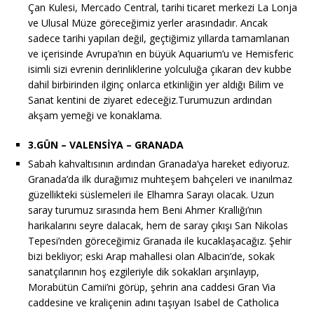
Çan Kulesi, Mercado Central, tarihi ticaret merkezi La Lonja
ve Ulusal Müze göreceğimiz yerler arasındadır. Ancak
sadece tarihi yapıları değil, geçtiğimiz yıllarda tamamlanan
ve içerisinde Avrupa’nın en büyük Aquarium’u ve Hemisferic
isimli sizi evrenin derinliklerine yolculuğa çıkaran dev kubbe
dahil birbirinden ilginç onlarca etkinliğin yer aldığı Bilim ve
Sanat kentini de ziyaret edeceğiz.Turumuzun ardından
akşam yemeği ve konaklama.
3.GÜN – VALENSİYA – GRANADA
Sabah kahvaltısının ardından Granada’ya hareket ediyoruz.
Granada’da ilk durağımız muhteşem bahçeleri ve inanılmaz
güzellikteki süslemeleri ile Elhamra Sarayı olacak. Uzun
saray turumuz sırasında hem Beni Ahmer Krallığı’nın
harikalarını seyre dalacak, hem de saray çıkışı San Nikolas
Tepesi’nden göreceğimiz Granada ile kucaklaşacağız. Şehir
bizi bekliyor; eski Arap mahallesi olan Albacin’de, sokak
sanatçılarının hoş ezgileriyle dik sokakları arşınlayıp,
Morabütün Camii’ni görüp, şehrin ana caddesi Gran Via
caddesine ve kraliçenin adını taşıyan Isabel de Catholica